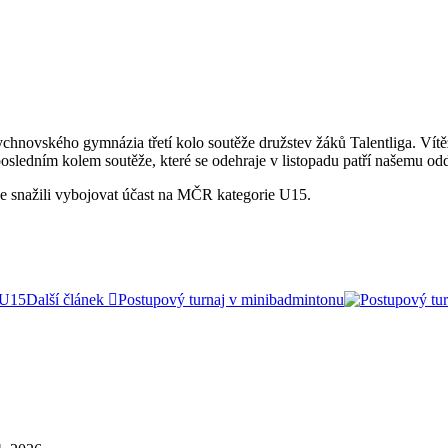
chnovského gymnázia třetí kolo soutěže družstev žáků Talentliga. Vítěz
posledním kolem soutěže, které se odehraje v listopadu patří našemu oddí
e snažili vybojovat účast na MČR kategorie U15.
Další článek
Postupový turnaj v minibadmintonu