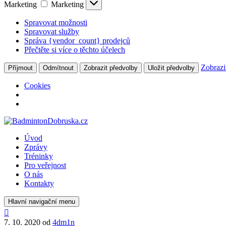
Marketing
Marketing
Spravovat možnosti
Spravovat služby
Správa {vendor_count} prodejců
Přečtěte si více o těchto účelech
Zobrazi
Příjmout
Odmítnout
Zobrazit předvolby
Uložit předvolby
Cookies
Úvod
Zprávy
Tréninky
Pro veřejnost
O nás
Kontakty
Hlavní navigační menu
7. 10. 2020
od
4dm1n