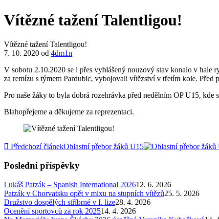
Vítězné tažení Talentligou!
Vítězné tažení Talentligou!
7. 10. 2020
od
4dm1n
V sobotu 2.10.2020 se i přes vyhlášený nouzový stav konalo v hale ry
za remízu s týmem Pardubic, vybojovali vítězství v třetím kole. Před 
Pro naše žáky to byla dobrá rozehrávka před nedělním OP U15, kde s
Blahopřejeme a děkujeme za reprezentaci.
Předchozí článek
Oblastní přebor žáků U15
Poslední příspěvky
Lukáš Patzák – Spanish International 2026
12. 6. 2026
Patzák v Chorvatsku opět v mixu na stupních vítězů
25. 5. 2026
Družstvo dospělých stříbrné v I. lize
28. 4. 2026
Ocenění sportovců za rok 2025
14. 4. 2026