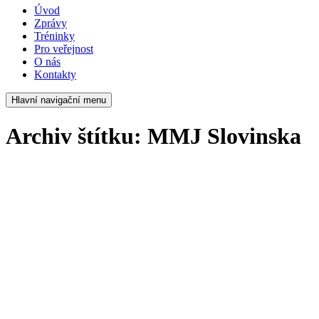
Úvod
Zprávy
Tréninky
Pro veřejnost
O nás
Kontakty
Hlavní navigační menu
Archiv štítku:
MMJ Slovinska