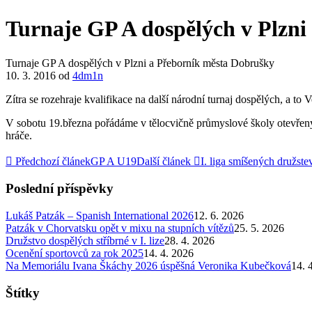
Turnaje GP A dospělých v Plzni
Turnaje GP A dospělých v Plzni a Přeborník města Dobrušky
10. 3. 2016
od
4dm1n
Zítra se rozehraje kvalifikace na další národní turnaj dospělých, a t
V sobotu 19.března pořádáme v tělocvičně průmyslové školy otevřený o
hráče.
Předchozí článek
GP A U19
Další článek
I. liga smíšených družst
Poslední příspěvky
Lukáš Patzák – Spanish International 2026
12. 6. 2026
Patzák v Chorvatsku opět v mixu na stupních vítězů
25. 5. 2026
Družstvo dospělých stříbrné v I. lize
28. 4. 2026
Ocenění sportovců za rok 2025
14. 4. 2026
Na Memoriálu Ivana Škáchy 2026 úspěšná Veronika Kubečková
14. 
Štítky