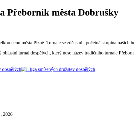
 a Přeborník města Dobrušky
o Velkou cenu města Plzně. Turnaje se zúčastní i početná skupina našich
blastní turnaj dospělých, který nese název tradičního turnaje Přeborn
ev dospělých
4. 2026