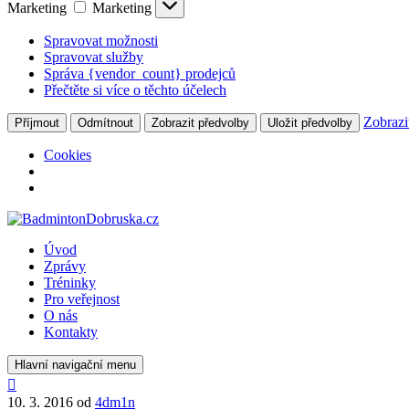
Marketing
Marketing
Spravovat možnosti
Spravovat služby
Správa {vendor_count} prodejců
Přečtěte si více o těchto účelech
Zobrazi
Příjmout
Odmítnout
Zobrazit předvolby
Uložit předvolby
Cookies
Úvod
Zprávy
Tréninky
Pro veřejnost
O nás
Kontakty
Hlavní navigační menu
10. 3. 2016
od
4dm1n