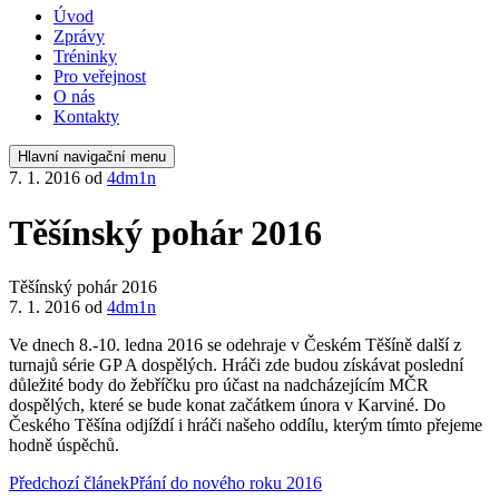
Úvod
Zprávy
Tréninky
Pro veřejnost
O nás
Kontakty
Hlavní navigační menu
7. 1. 2016
od
4dm1n
Těšínský pohár 2016
Těšínský pohár 2016
7. 1. 2016
od
4dm1n
Ve dnech 8.-10. ledna 2016 se odehraje v Českém Těšíně další z
turnajů série GP A dospělých. Hráči zde budou získávat poslední
důležité body do žebříčku pro účast na nadcházejícím MČR
dospělých, které se bude konat začátkem února v Karviné. Do
Českého Těšína odjíždí i hráči našeho oddílu, kterým tímto přejeme
hodně úspěchů.
Předchozí článek
Přání do nového roku 2016