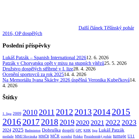
Další článek
Těšínský pohár
2016, OP dospělých
Poslední příspěvky
Lukáš Patzák – Spanish International 2026
12. 6. 2026
Patzák v Chorvatsku opět v mixu na stupních vítězů
25. 5. 2026
Družstvo dospělých stříbrné v I. lize
28. 4. 2026
Ocenění sportovců za rok 2025
14. 4. 2026
Na Memoriálu Ivana Škáchy 2026 úspěšná Veronika Kubečková
14.
4. 2026
Štítky
2015
2014
2012
2013
2011
2010
2009
1. liga
2016
2017
2018
2019
2022
2020
2021
2023
2025
Dobruška
Lukáš Patzák
2024
dospělí
Badminton
GPC
KHK
liga
turnaje
MČR
U11
medaile
MMJ Slovinska
MMČR
ocenění
Polsko
Prezidentský pohár