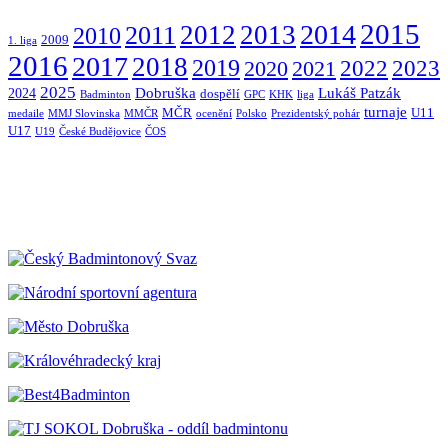
2015
2014
2012
2013
2011
2010
2009
1. liga
2016
2017
2018
2019
2022
2020
2021
2023
2025
Dobruška
Lukáš Patzák
2024
dospělí
Badminton
GPC
KHK
liga
turnaje
MČR
U11
medaile
MMJ Slovinska
MMČR
ocenění
Polsko
Prezidentský pohár
U17
U19
České Budějovice
ČOS