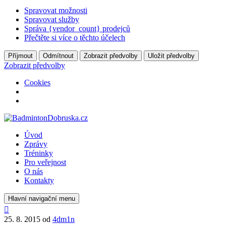
Spravovat možnosti
Spravovat služby
Správa {vendor_count} prodejců
Přečtěte si více o těchto účelech
Příjmout
Odmítnout
Zobrazit předvolby
Uložit předvolby
Zobrazit předvolby
Cookies
Úvod
Zprávy
Tréninky
Pro veřejnost
O nás
Kontakty
Hlavní navigační menu
25. 8. 2015
od
4dm1n