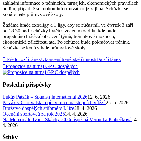
základní informace o trénincích, turnajích, ekonomických pravidlech
oddílu, případně se mohou informovat co je zajímá. Schůzka se
koná v hale průmyslové školy.
Žádáme hráče extraligy a 1.ligy, aby se zúčastnili ve čtvrtek 3.září
od 18.30 hod. schůzky hráčů s vedením oddílu, kde bude
projednáno hráčské obsazení týmů, tréninkové možnosti,
ekonomické záležitosti atd. Po schůzce bude pokračovat trénink.
Schůzka se koná v hale průmyslové školy.
Předchozí článek
Ukončení trenérské činnosti
Další článek
Propozice na turnaj GP C dospělých
Poslední příspěvky
Lukáš Patzák – Spanish International 2026
12. 6. 2026
Patzák v Chorvatsku opět v mixu na stupních vítězů
25. 5. 2026
Družstvo dospělých stříbrné v I. lize
28. 4. 2026
Ocenění sportovců za rok 2025
14. 4. 2026
Na Memoriálu Ivana Škáchy 2026 úspěšná Veronika Kubečková
14.
4. 2026
Štítky