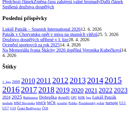
Předchozí článek
Změna času zahájení valné hromady
Další článek
Smíšená družstva dospělých
Poslední příspěvky
Lukáš Patzák – Spanish International 2026
12. 6. 2026
Patzák v Chorvatsku opět v mixu na stupních vítězů
25. 5. 2026
Družstvo dospělých stříbrné v I. lize
28. 4. 2026
Ocenění sportovců za rok 2025
14. 4. 2026
Na Memoriálu Ivana Škáchy 2026 úspěšná Veronika Kubečková
14.
4. 2026
Štítky
2015
2014
2012
2013
2011
2010
2009
1. liga
2016
2017
2018
2019
2022
2020
2021
2023
2025
Dobruška
Lukáš Patzák
2024
dospělí
Badminton
GPC
KHK
liga
turnaje
MČR
U11
medaile
MMJ Slovinska
MMČR
ocenění
Polsko
Prezidentský pohár
U17
U19
České Budějovice
ČOS