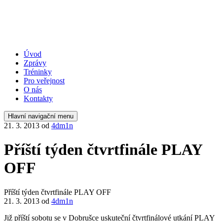
Úvod
Zprávy
Tréninky
Pro veřejnost
O nás
Kontakty
Hlavní navigační menu
21. 3. 2013
od
4dm1n
Příští týden čtvrtfinále PLAY
OFF
Příští týden čtvrtfinále PLAY OFF
21. 3. 2013
od
4dm1n
Již příští sobotu se v Dobrušce uskuteční čtvrtfinálové utkání PLAY