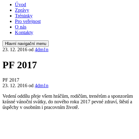
Úvod
Zprávy
Tréninky
Pro veřejnost
O nás
Kontakty
Hlavní navigační menu
23. 12. 2016
od
4dm1n
PF 2017
PF 2017
23. 12. 2016
od
4dm1n
Vedení oddílu přeje všem hráčům, rodičům, trenérům a sponzorům
krásné vánoční svátky, do nového roku 2017 pevné zdraví, štěstí a
úspěchy v osobním i pracovním životě.