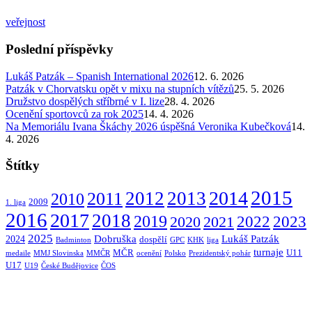
veřejnost
Poslední příspěvky
Lukáš Patzák – Spanish International 2026
12. 6. 2026
Patzák v Chorvatsku opět v mixu na stupních vítězů
25. 5. 2026
Družstvo dospělých stříbrné v I. lize
28. 4. 2026
Ocenění sportovců za rok 2025
14. 4. 2026
Na Memoriálu Ivana Škáchy 2026 úspěšná Veronika Kubečková
14.
4. 2026
Štítky
2015
2014
2012
2013
2011
2010
2009
1. liga
2016
2017
2018
2019
2022
2020
2021
2023
2025
Dobruška
Lukáš Patzák
2024
dospělí
Badminton
GPC
KHK
liga
turnaje
MČR
U11
medaile
MMJ Slovinska
MMČR
ocenění
Polsko
Prezidentský pohár
U17
U19
České Budějovice
ČOS