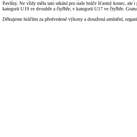
Pavlíny. Ne vždy měla tato utkání pro naše hráče šťastný konec, ale 
kategorii U19 ve dvouhře a čtyřhře, v kategorii U17 ve čtyřhře. Grat
Děkujeme hráčům za předvedené výkony a dosažená umístění, organi