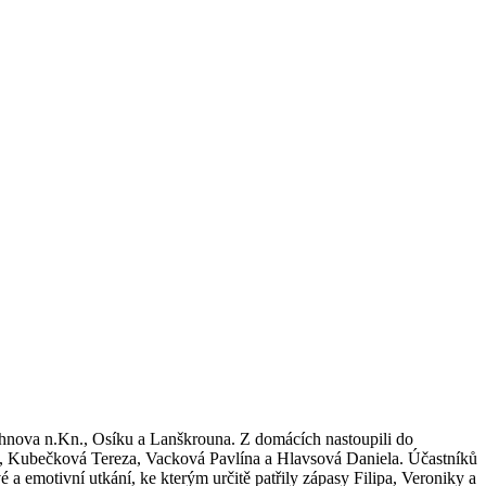
ychnova n.Kn., Osíku a Lanškrouna. Z domácích nastoupili do
ka, Kubečková Tereza, Vacková Pavlína a Hlavsová Daniela. Účastníků
 a emotivní utkání, ke kterým určitě patřily zápasy Filipa, Veroniky a