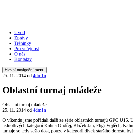
Úvod
Zprávy
Tréninky
Pro veřejnost
O nás
Kontakty
Hlavní navigační menu
25. 11. 2014
od
4dm1n
Oblastní turnaj mládeže
Oblastní turnaj mládeže
25. 11. 2014
od
4dm1n
O víkendu jsme pořádali další ze série oblastních turnajů GPC U15, 
jednotlivých kategorií Kalina Ondřej, Blažek Jan, Flígr Vojtěch, K
turnaje se tedy sešlo dost, pouze v kategorii dívek staršího dorostu 