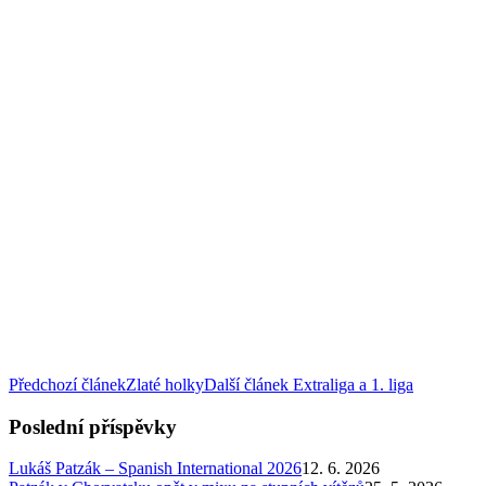
Předchozí článek
Zlaté holky
Další článek
Extraliga a 1. liga
Poslední příspěvky
Lukáš Patzák – Spanish International 2026
12. 6. 2026