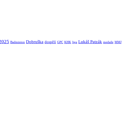
2025
Dobruška
Lukáš Patzák
dospělí
Badminton
GPC
KHK
liga
medaile
MMJ