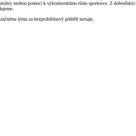
i prohry mohou pomoci k výkonnostnímu růstu sportovce. Z dobrušských h
ulujeme.
začnímu týmu za bezproblémový průběh turnaje.