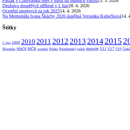
Patzák v Chorvatsku opět v mixu na stupních vítězů
25. 5. 2026
Družstvo dospělých stříbrné v I. lize
28. 4. 2026
Ocenění sportovců za rok 2025
14. 4. 2026
Na Memoriálu Ivana Škáchy 2026 úspěšná Veronika Kubečková
14. 
Štítky
2015
2014
2
2012
2013
2011
2010
2009
1. liga
turnaje
MČR
U11
U17
Slovinska
MMČR
ocenění
Polsko
Prezidentský pohár
U19
České