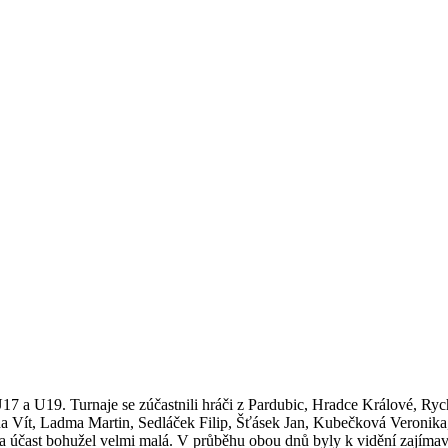
U17 a U19. Turnaje se zúčastnili hráči z Pardubic, Hradce Králové, R
alina Vít, Ladma Martin, Sedláček Filip, Šťásek Jan, Kubečková Veroni
byla účast bohužel velmi malá. V průběhu obou dnů byly k vidění zajímavé