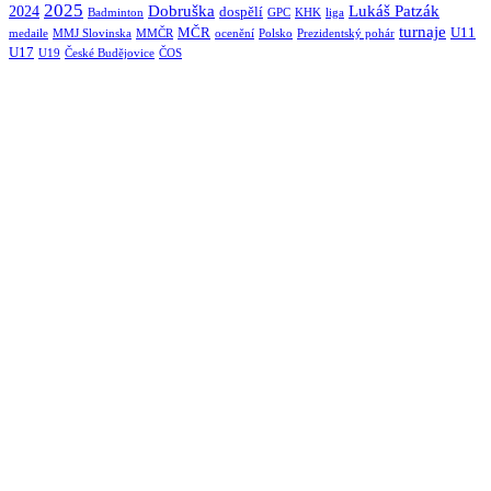
2025
Dobruška
Lukáš Patzák
2024
dospělí
Badminton
GPC
KHK
liga
turnaje
MČR
U11
medaile
MMJ Slovinska
MMČR
ocenění
Polsko
Prezidentský pohár
U17
U19
České Budějovice
ČOS