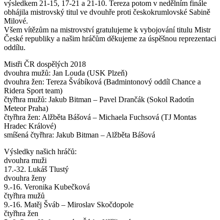
výsledkem 21-15, 17-21 a 21-10. Tereza potom v nedělním finále
obhájila mistrovský titul ve dvouhře proti českokrumlovské Sabině
Milové.
Všem vítězům na mistrovství gratulujeme k vybojování titulu Mistr
České republiky a našim hráčům děkujeme za úspěšnou reprezentaci
oddílu.
Mistři ČR dospělých 2018
dvouhra mužů: Jan Louda (USK Plzeň)
dvouhra žen: Tereza Švábíková (Badmintonový oddíl Chance a
Ridera Sport team)
čtyřhra mužů: Jakub Bitman – Pavel Drančák (Sokol Radotín
Meteor Praha)
čtyřhra žen: Alžběta Bášová – Michaela Fuchsová (TJ Montas
Hradec Králové)
smíšená čtyřhra: Jakub Bitman – Alžběta Bášová
Výsledky našich hráčů:
dvouhra muži
17.-32. Lukáš Tlustý
dvouhra ženy
9.-16. Veronika Kubečková
čtyřhra mužů
9.-16. Matěj Šváb – Miroslav Skočdopole
čtyřhra žen