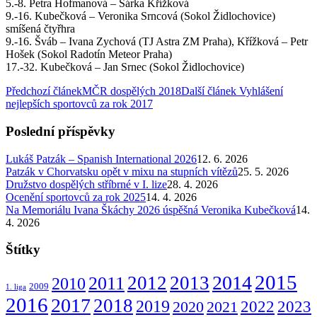
5.-8. Petra Hofmanová – Šárka Křížková
9.-16. Kubečková – Veronika Srncová (Sokol Židlochovice)
smíšená čtyřhra
9.-16. Šváb – Ivana Zychová (TJ Astra ZM Praha), Křížková – Petr
Hošek (Sokol Radotín Meteor Praha)
17.-32. Kubečková – Jan Srnec (Sokol Židlochovice)
Předchozí článek
MČR dospělých 2018
Další článek
Vyhlášení
nejlepších sportovců za rok 2017
Poslední příspěvky
Lukáš Patzák – Spanish International 2026
12. 6. 2026
Patzák v Chorvatsku opět v mixu na stupních vítězů
25. 5. 2026
Družstvo dospělých stříbrné v I. lize
28. 4. 2026
Ocenění sportovců za rok 2025
14. 4. 2026
Na Memoriálu Ivana Škáchy 2026 úspěšná Veronika Kubečková
14.
4. 2026
Štítky
2015
2014
2012
2013
2011
2010
2009
1. liga
2016
2017
2018
2019
2022
2020
2021
2023