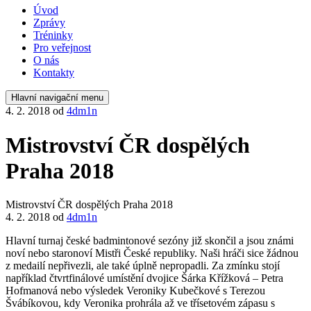
Úvod
Zprávy
Tréninky
Pro veřejnost
O nás
Kontakty
Hlavní navigační menu
4. 2. 2018
od
4dm1n
Mistrovství ČR dospělých
Praha 2018
Mistrovství ČR dospělých Praha 2018
4. 2. 2018
od
4dm1n
Hlavní turnaj české badmintonové sezóny již skončil a jsou známi
noví nebo staronoví Mistři České republiky. Naši hráči sice žádnou
z medailí nepřivezli, ale také úplně nepropadli. Za zmínku stojí
například čtvrtfinálové umístění dvojice Šárka Křížková – Petra
Hofmanová nebo výsledek Veroniky Kubečkové s Terezou
Švábíkovou, kdy Veronika prohrála až ve třísetovém zápasu s