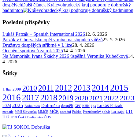
dospělých
Další článek
Králevohradecký kraj podporuje dobrušský
badminton
Poslední příspěvky
Lukáš Patzák – Spanish International 2026
12. 6. 2026
Patzák v Chorvatsku opět v mixu na stupních vítězů
25. 5. 2026
Družstvo dospělých stříbrné v I. lize
28. 4. 2026
Ocenění sportovců za rok 2025
14. 4. 2026
Na Memoriálu Ivana Škáchy 2026 úspěšná Veronika Kubečková
14.
4. 2026
Štítky
2015
2014
2012
2013
2011
2010
2009
1. liga
2016
2017
2018
2019
2022
2020
2021
2023
2025
Dobruška
Lukáš Patzák
2024
dospělí
Badminton
GPC
KHK
liga
turnaje
MČR
U11
medaile
MMJ Slovinska
MMČR
ocenění
Polsko
Prezidentský pohár
U17
U19
České Budějovice
ČOS