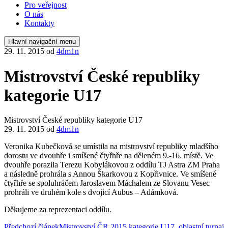
Pro veřejnost
O nás
Kontakty
Hlavní navigační menu
29. 11. 2015
od
4dm1n
Mistrovství České republiky
kategorie U17
Mistrovství České republiky kategorie U17
29. 11. 2015
od
4dm1n
Veronika Kubečková se umístila na mistrovství republiky mladšího
dorostu ve dvouhře i smíšené čtyřhře na děleném 9.-16. místě. Ve
dvouhře porazila Terezu Kobylákovou z oddílu TJ Astra ZM Praha
a následně prohrála s Annou Škarkovou z Kopřivnice. Ve smíšené
čtyřhře se spoluhráčem Jaroslavem Máchalem ze Slovanu Vesec
prohráli ve druhém kole s dvojicí Aubus – Adámková.
Děkujeme za reprezentaci oddílu.
Předchozí článek
Mistrovství ČR 2015 kategorie U17, oblastní turnaj