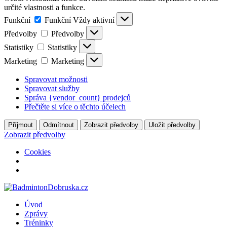
určité vlastnosti a funkce.
Funkční
Funkční
Vždy aktivní
Předvolby
Předvolby
Statistiky
Statistiky
Marketing
Marketing
Spravovat možnosti
Spravovat služby
Správa {vendor_count} prodejců
Přečtěte si více o těchto účelech
Příjmout
Odmítnout
Zobrazit předvolby
Uložit předvolby
Zobrazit předvolby
Cookies
Úvod
Zprávy
Tréninky