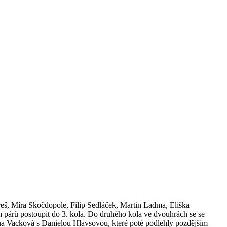
reš, Míra Skočdopole, Filip Sedláček, Martin Ladma, Eliška
párů postoupit do 3. kola. Do druhého kola ve dvouhrách se se
lína Vacková s Danielou Hlavsovou, které poté podlehly pozdějším