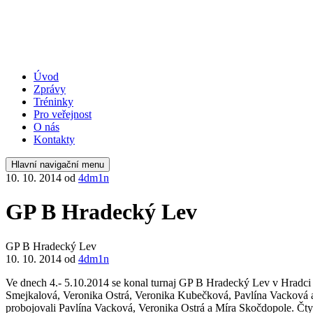
Úvod
Zprávy
Tréninky
Pro veřejnost
O nás
Kontakty
Hlavní navigační menu
10. 10. 2014
od
4dm1n
GP B Hradecký Lev
GP B Hradecký Lev
10. 10. 2014
od
4dm1n
Ve dnech 4.- 5.10.2014 se konal turnaj GP B Hradecký Lev v Hradci K
Smejkalová, Veronika Ostrá, Veronika Kubečková, Pavlína Vacková a 
probojovali Pavlína Vacková, Veronika Ostrá a Míra Skočdopole. Čtyř