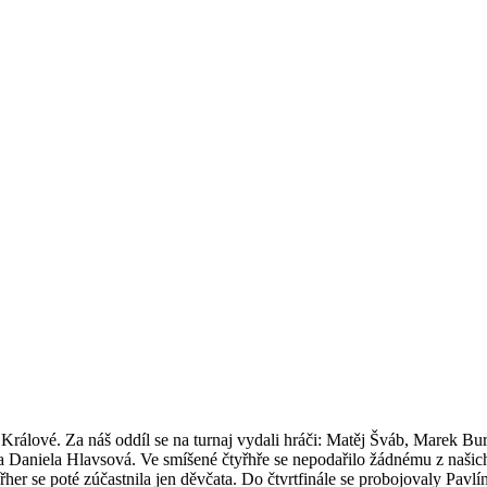
rálové. Za náš oddíl se na turnaj vydali hráči: Matěj Šváb, Marek Bu
Daniela Hlavsová. Ve smíšené čtyřhře se nepodařilo žádnému z našich 
her se poté zúčastnila jen děvčata. Do čtvrtfinále se probojovaly Pav