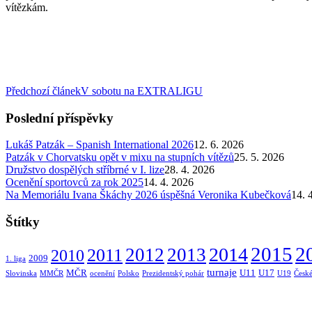
vítězkám.
Předchozí článek
V sobotu na EXTRALIGU
Poslední příspěvky
Lukáš Patzák – Spanish International 2026
12. 6. 2026
Patzák v Chorvatsku opět v mixu na stupních vítězů
25. 5. 2026
Družstvo dospělých stříbrné v I. lize
28. 4. 2026
Ocenění sportovců za rok 2025
14. 4. 2026
Na Memoriálu Ivana Škáchy 2026 úspěšná Veronika Kubečková
14. 
Štítky
2015
2014
2
2012
2013
2011
2010
2009
1. liga
turnaje
MČR
U11
U17
Slovinska
MMČR
ocenění
Polsko
Prezidentský pohár
U19
České