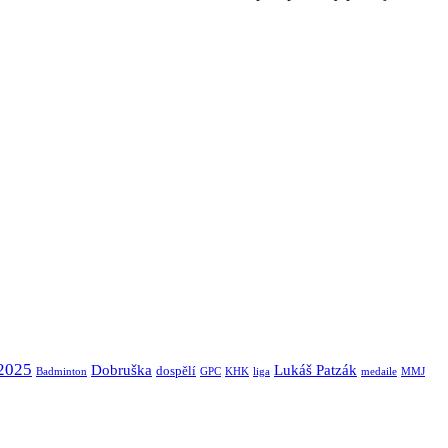
2025
Dobruška
Lukáš Patzák
dospělí
Badminton
GPC
KHK
liga
medaile
MMJ