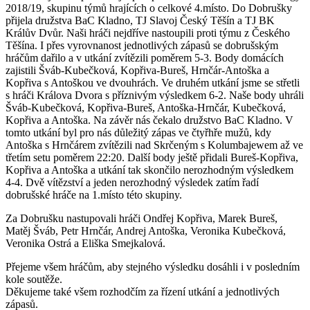
2018/19, skupinu týmů hrajících o celkové 4.místo. Do Dobrušky
přijela družstva BaC Kladno, TJ Slavoj Český Těšín a TJ BK
Králův Dvůr. Naši hráči nejdříve nastoupili proti týmu z Českého
Těšína. I přes vyrovnanost jednotlivých zápasů se dobrušským
hráčům dařilo a v utkání zvítězili poměrem 5-3. Body domácích
zajistili Šváb-Kubečková, Kopřiva-Bureš, Hrnčár-Antoška a
Kopřiva s Antoškou ve dvouhrách. Ve druhém utkání jsme se střetli
s hráči Králova Dvora s příznivým výsledkem 6-2. Naše body uhráli
Šváb-Kubečková, Kopřiva-Bureš, Antoška-Hrnčár, Kubečková,
Kopřiva a Antoška. Na závěr nás čekalo družstvo BaC Kladno. V
tomto utkání byl pro nás důležitý zápas ve čtyřhře mužů, kdy
Antoška s Hrnčárem zvítězili nad Skrčeným s Kolumbajewem až ve
třetím setu poměrem 22:20. Další body ještě přidali Bureš-Kopřiva,
Kopřiva a Antoška a utkání tak skončilo nerozhodným výsledkem
4-4. Dvě vítězství a jeden nerozhodný výsledek zatím řadí
dobrušské hráče na 1.místo této skupiny.
Za Dobrušku nastupovali hráči Ondřej Kopřiva, Marek Bureš,
Matěj Šváb, Petr Hrnčár, Andrej Antoška, Veronika Kubečková,
Veronika Ostrá a Eliška Smejkalová.
Přejeme všem hráčům, aby stejného výsledku dosáhli i v posledním
kole soutěže.
Děkujeme také všem rozhodčím za řízení utkání a jednotlivých
zápasů.