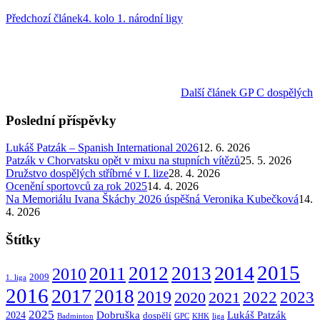
Předchozí článek
4. kolo 1. národní ligy
Další článek
GP C dospělých
Poslední příspěvky
Lukáš Patzák – Spanish International 2026
12. 6. 2026
Patzák v Chorvatsku opět v mixu na stupních vítězů
25. 5. 2026
Družstvo dospělých stříbrné v I. lize
28. 4. 2026
Ocenění sportovců za rok 2025
14. 4. 2026
Na Memoriálu Ivana Škáchy 2026 úspěšná Veronika Kubečková
14.
4. 2026
Štítky
2015
2014
2012
2013
2011
2010
2009
1. liga
2016
2017
2018
2019
2022
2020
2021
2023
2025
Dobruška
Lukáš Patzák
2024
dospělí
Badminton
GPC
KHK
liga