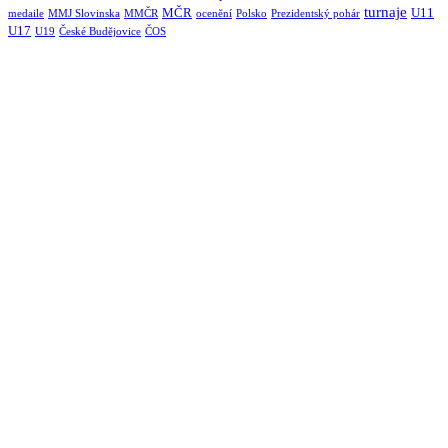
turnaje
MČR
U11
medaile
MMJ Slovinska
MMČR
ocenění
Polsko
Prezidentský pohár
U17
U19
České Budějovice
ČOS