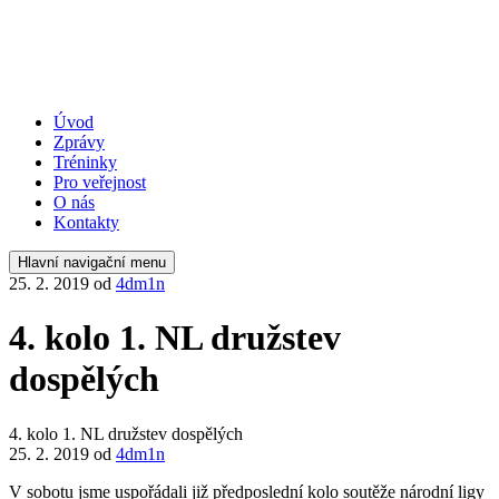
Úvod
Zprávy
Tréninky
Pro veřejnost
O nás
Kontakty
Hlavní navigační menu
25. 2. 2019
od
4dm1n
4. kolo 1. NL družstev
dospělých
4. kolo 1. NL družstev dospělých
25. 2. 2019
od
4dm1n
V sobotu jsme uspořádali již předposlední kolo soutěže národní ligy