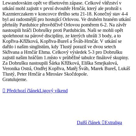
Lewandovskim opět ve třísetovém zápase. Celkové vítězství v
utkání mohl zajistit v první dvouhře Hrnčár, který ale prohrál s
Kazmierczakem v koncovce třetího setu 21-18. Konečný stav 4-4
byl asi radostnější pro hostující Orlovou. Ve druhém hraném utkání
přehrály Pardubice přesvědčivě Orlovou poměrem 6-2. Na závěr
nastoupili hráči Dobrušky proti Pardubicím. Naši se mohli opět
spolehnout na párové disciplíny, ze kterých uhráli 3 body, a to
Kopřiva-Křížková, Kopřiva-Bureš a Šváb-Hrnčár. V utkání se
dařilo i našim singlistům, kdy Tlustý porazil ve dvou setech
Skřivana a Hrnčár Ehma. Celkový výsledek 5-3 pro Dobrušku
zajistil našim hráčům 1.místo v průběžné tabulce finálové skupiny.
Za Dobrušku nastoupili Šárka Křížková, Eliška Smejkalová,
Veronika Ostrá, Ondřej Kopřiva, Matěj Šváb, Marek Bureš, Lukáš
Tlustý, Peter Hrnčár a Miroslav Skočdopole.
Gratulujeme.
Předchozí článek
Ligový víkend
Další článek
Extraliga