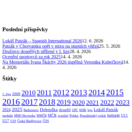
Poslední příspěvky
Lukáš Patzák – Spanish International 2026
12. 6. 2026
Patzák v Chorvatsku opět v mixu na stupních vítězů
25. 5. 2026
Družstvo dospělých stříbrné v I. lize
28. 4. 2026
Ocenění sportovců za rok 2025
14. 4. 2026
Na Memoriálu Ivana Škáchy 2026 úspěšná Veronika Kubečková
14.
4. 2026
Štítky
2015
2014
2012
2013
2011
2010
2009
1. liga
2016
2017
2018
2019
2022
2020
2021
2023
2025
Dobruška
Lukáš Patzák
2024
dospělí
Badminton
GPC
KHK
liga
turnaje
MČR
U11
medaile
MMJ Slovinska
MMČR
ocenění
Polsko
Prezidentský pohár
U17
U19
České Budějovice
ČOS