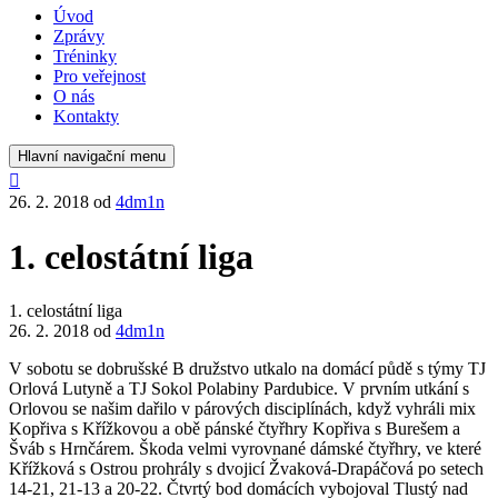
Úvod
Zprávy
Tréninky
Pro veřejnost
O nás
Kontakty
Hlavní navigační menu
26. 2. 2018
od
4dm1n
1. celostátní liga
1. celostátní liga
26. 2. 2018
od
4dm1n
V sobotu se dobrušské B družstvo utkalo na domácí půdě s týmy TJ
Orlová Lutyně a TJ Sokol Polabiny Pardubice. V prvním utkání s
Orlovou se našim dařilo v párových disciplínách, když vyhráli mix
Kopřiva s Křížkovou a obě pánské čtyřhry Kopřiva s Burešem a
Šváb s Hrnčárem. Škoda velmi vyrovnané dámské čtyřhry, ve které
Křížková s Ostrou prohrály s dvojicí Žvaková-Drapáčová po setech
14-21, 21-13 a 20-22. Čtvrtý bod domácích vybojoval Tlustý nad